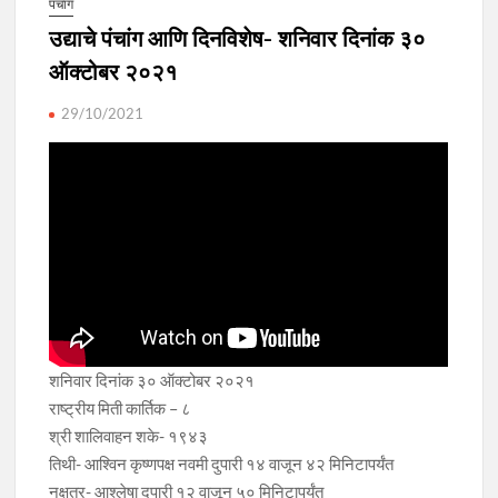
पंचाग
उद्याचे पंचांग आणि दिनविशेष- शनिवार दिनांक ३०
ऑक्टोबर २०२१
29/10/2021
शनिवार दिनांक ३० ऑक्टोबर २०२१
राष्ट्रीय मिती कार्तिक – ८
श्री शालिवाहन शके- १९४३
तिथी- आश्विन कृष्णपक्ष नवमी दुपारी १४ वाजून ४२ मिनिटापर्यंत
नक्षत्र- आश्लेषा दुपारी १२ वाजून ५० मिनिटापर्यंत