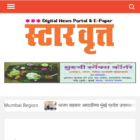
Skip
Search
to
content
स्टार 
ST
VRU
i Region
भाजप सहकार आघाडीच्या मुंबई प्रदेश उपाध्यक्षपदी मोहन सावंत यां