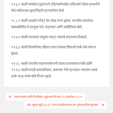
१९६० साली मायकेल वूडरफने एडिनबर्गमधील एडिनबर्ग रॉयल इन्फर्मरी
येथे सर्वप्रथम मूत्रपिंडाचे प्रत्यारोपण केले
१८८१ साली आचार्य नरेंद्र देव यांचा जन्म झाला. भारतीय स्वातंत्र्य
चळवळीतील ते प्रमुख नेते, पत्रकार आणि साहित्यिक होते.
१९४५ साली भारताला संयुक्त राष्ट्र संघाचे सदस्यत्व मिळाले.
१९६६ साली शिवसेनेचा पहिला दसरा मेळावा शिवाजी पार्क येथे संपन्न
झाला.
१९२८ साली भारतीय स्वातंत्र्यसेनानी लाला लजपतराय यांचे आणि
१९९६ साली मराठी कादंबरीकार, कामगार नेते प्रभाकर नारायण पाध्ये
ऊर्फ भाऊ पाध्ये यांचे निधन झाले.
Post
उद्याचे पंचांग आणि दिनविशेष- शुक्रवार दिनांक २९ ऑक्टोबर २०२१
navigation
अ‍ॅड. सुभाष सुर्वे (LL.M.) यांना वाढदिवसाच्या मनःपूर्वक हार्दिक शुभेच्छा!