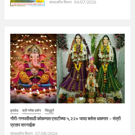
संपादकीय विभाग
04/07/2026
वृत्तवेध
श्री गणेश दर्शन
सिंधुदुर्ग
गौरी-गणपतीसाठी कोकणात एसटीच्या ५,२२० जादा बसेस धावणार – मंत्री
प्रताप सरनाईक
संपादकीय विभाग
07/08/2026