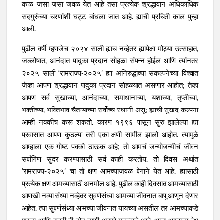
काळ जसा जसा जवळ येत आहे तसा प्रत्येक श्रद्धावान अधिकाधिक
सदगुरुंच्या चरणांशी घट्ट बांधला जात आहे. ह्याची प्रचिती काल पुन्हा
आली.
पुढील वर्षी म्हणजेच २०२४ साली ह्याच नव्हेतर ह्यापेक्षा मोठ्या उत्साहात,
जल्लोषात, आनंदात पादुका प्रदान सोहळा संपन्न होईल आणि त्यांनतर
२०२५ साली ‘रामराज्य-२०२५’ ह्या अनिरुद्धांच्या संकल्पनेच्या विश्वात
जेव्हा आपण श्रद्धावान पादुका प्रदान सोहळ्यात असणार आहोत; तेव्हा
आपण सर्व सुखाच्या, आनंदाच्या, समाधानाच्या, यशाच्या, तृप्तीच्या,
भक्तीच्या, भक्तिभाव चैतन्याच्या सर्वोच्च स्थानी असू; ह्याची सुखद कल्पना
आम्ही नक्कीच करू शकतो. कारण १९९६ पासून सुरु झालेल्या ह्या
प्रवासात आपण कुठल्या तरी एका क्षणी सामील झालो आहोत. त्यामुळे
आम्हाला एक गोष्ट पक्की ठाऊक आहे; तो आमचं जन्मोजन्मीचं जीवन
सर्वांगिण सुंदर करण्यासाठी सर्व काही करतोय. तो दिवस अर्थात
‘रामराज्य-२०२५’ चा तो क्षण आमच्याजवळ वेगाने येत आहे. ह्यासाठी
प्रत्येक क्षण आमच्यासाठी अनमोल आहे. पुढील काही दिवसात आमच्यासाठी
आणखी नव्या संध्या नव्हेतर सुवर्णसंध्या आमच्या जीवनात बापू आणून देणार
आहेत. त्या सुवर्णसंध्या आमच्या जीवनात यायच्या असतील तर आमच्याकडे