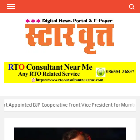
Skip
Search
to
content
स्टार 
ST
VRU
ed BJP Cooperative Front Vice President for Mumbai Region