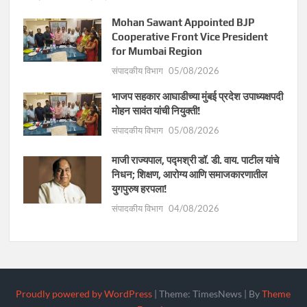
Mohan Sawant Appointed BJP
Cooperative Front Vice President
for Mumbai Region
संपादकीय विभाग
05/08/2026
भाजप सहकार आघाडीच्या मुंबई प्रदेश उपाध्यक्षपदी
मोहन सावंत यांची नियुक्ती!
संपादकीय विभाग
05/08/2026
माजी राज्यपाल, पद्मश्री डॉ. डी. वाय. पाटील यांचे
निधन; शिक्षण, आरोग्य आणि समाजकारणातील
युगपुरुष हरपला!
संपादकीय विभाग
04/08/2026
Proudly powered by WordPress
|
Theme: TimesNews
|
By
Theme