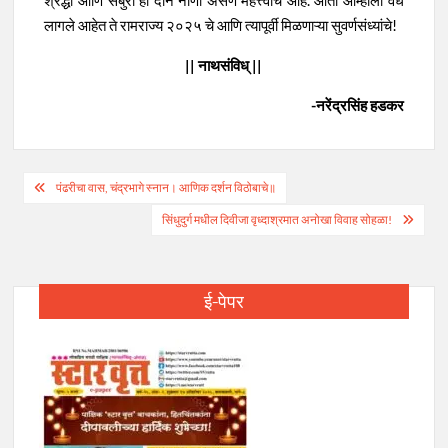
श्रद्धा आणि सबुरी ही दोन नाणी असणे महत्त्वाचे आहे. आता आम्हाला वेध
लागले आहेत ते रामराज्य २०२५ चे आणि त्यापूर्वी मिळणाऱ्या सुवर्णसंध्यांचे!
|| नाथसंविध् ||
-नरेंद्रसिंह हडकर
Post
पंढरीचा वास, चंद्रभागे स्नान। आणिक दर्शन विठोबाचे॥
navigation
सिंधुदुर्ग मधील दिवीजा वृध्दाश्रमात अनोखा विवाह सोहळा!
ई-पेपर